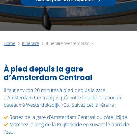
Home
Itinéraire
Itinéraire Westerdoksdijk
À pied depuis la gare
d’Amsterdam Centraal
Il faut environ 20 minutes à pied depuis la gare
d’Amsterdam Centraal jusqu’à notre lieu de location de
bateaux à Westerdoksdijk 705. Suivez cet itinéraire :
Sortez de la gare d’Amsterdam Centraal du côté IJzijde.
Marchez le long de la Ruijterkade en suivant le bord de
l’eau.