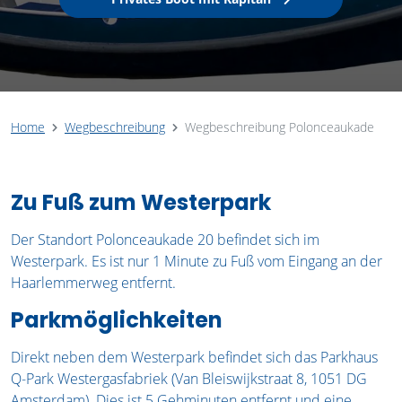
Home
Wegbeschreibung
Wegbeschreibung Polonceaukade
Zu Fuß zum Westerpark
Der Standort Polonceaukade 20 befindet sich im
Westerpark. Es ist nur 1 Minute zu Fuß vom Eingang an der
Haarlemmerweg entfernt.
Parkmöglichkeiten
Direkt neben dem Westerpark befindet sich das Parkhaus
Q-Park Westergasfabriek (Van Bleiswijkstraat 8, 1051 DG
Amsterdam). Dies ist 5 Gehminuten entfernt und eine