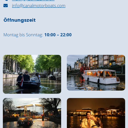
info@canalmotorboats.com
Öffnungszeit
Montag bis Sonntag:
10:00 – 22:00