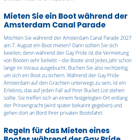
Mieten Sie ein Boot während der
Amsterdam Canal Parade
Möchten Sie während der Amsterdam Canal Parade 2027
am 7. August ein Boot mieten? Dann sollten Sie sich
beeilen, denn während der Gay Pride ist die Vermietung
von Booten sehr beliebt – die Boote sind jedes Jahr schon
lange im Voraus ausgebucht. Buchen Sie also rechtzeitig,
um sich ein Boot zu sichern. Während der Gay Pride
Amsterdam auf den Grachten unterwegs zu sein, ist ein
Erlebnis, das auf jeden Fall auf Ihrer Bucket List stehen
sollte. Sie treffen sich an einem festgelegten Ort entlang
der Prinsengracht (wird später bekannt gegeben) und
gehen dort an Bord Ihrer privaten Bootsfahrt.
Regeln für das Mieten eines
Bootes während der Gay Pride