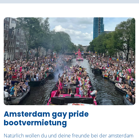
Amsterdam gay pride
bootvermietung
Natürlich wollen du und deine freunde bei der amsterdam