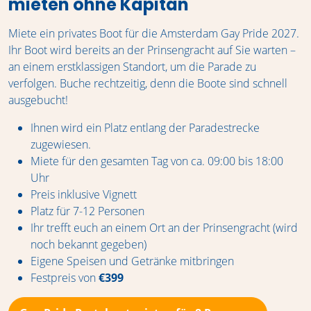
mieten ohne Kapitän
Miete ein privates Boot für die Amsterdam Gay Pride 2027.
Ihr Boot wird bereits an der Prinsengracht auf Sie warten –
an einem erstklassigen Standort, um die Parade zu
verfolgen. Buche rechtzeitig, denn die Boote sind schnell
ausgebucht!
Ihnen wird ein Platz entlang der Paradestrecke
zugewiesen.
Miete für den gesamten Tag von ca. 09:00 bis 18:00
Uhr
Preis inklusive Vignett
Platz für 7-12 Personen
Ihr trefft euch an einem Ort an der Prinsengracht (wird
noch bekannt gegeben)
Eigene Speisen und Getränke mitbringen
Festpreis von
€399