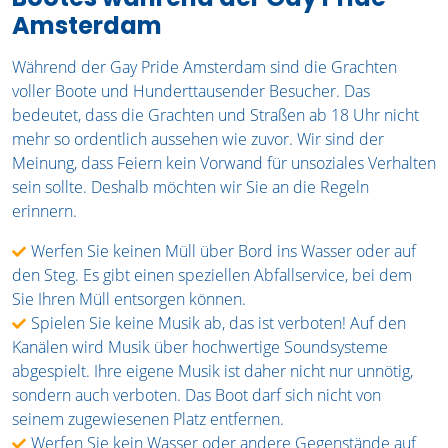
Amsterdam
Während der Gay Pride Amsterdam sind die Grachten
voller Boote und Hunderttausender Besucher. Das
bedeutet, dass die Grachten und Straßen ab 18 Uhr nicht
mehr so ordentlich aussehen wie zuvor. Wir sind der
Meinung, dass Feiern kein Vorwand für unsoziales Verhalten
sein sollte. Deshalb möchten wir Sie an die Regeln
erinnern.
Werfen Sie keinen Müll über Bord ins Wasser oder auf
den Steg. Es gibt einen speziellen Abfallservice, bei dem
Sie Ihren Müll entsorgen können.
Spielen Sie keine Musik ab, das ist verboten! Auf den
Kanälen wird Musik über hochwertige Soundsysteme
abgespielt. Ihre eigene Musik ist daher nicht nur unnötig,
sondern auch verboten. Das Boot darf sich nicht von
seinem zugewiesenen Platz entfernen.
Werfen Sie kein Wasser oder andere Gegenstände auf