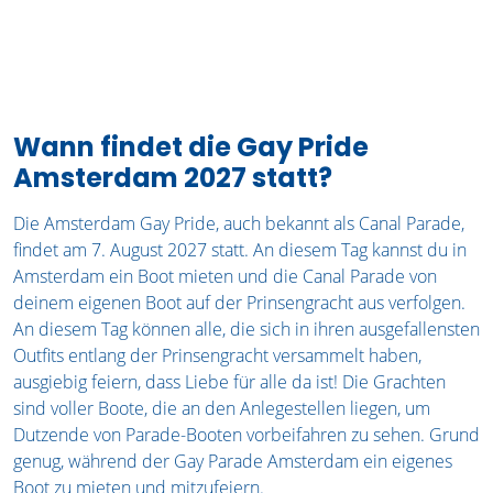
Wann findet die Gay Pride
Amsterdam 2027 statt?
Die Amsterdam Gay Pride, auch bekannt als Canal Parade,
findet am 7. August 2027 statt. An diesem Tag kannst du in
Amsterdam ein Boot mieten und die Canal Parade von
deinem eigenen Boot auf der Prinsengracht aus verfolgen.
An diesem Tag können alle, die sich in ihren ausgefallensten
Outfits entlang der Prinsengracht versammelt haben,
ausgiebig feiern, dass Liebe für alle da ist! Die Grachten
sind voller Boote, die an den Anlegestellen liegen, um
Dutzende von Parade-Booten vorbeifahren zu sehen. Grund
genug, während der Gay Parade Amsterdam ein eigenes
Boot zu mieten und mitzufeiern.