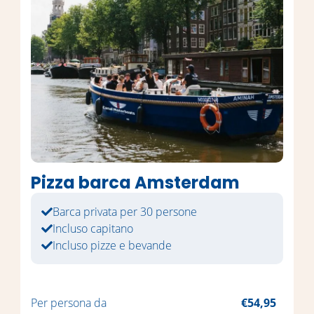
Pizza barca Amsterdam
Barca privata per 30 persone
Incluso capitano
Incluso pizze e bevande
Per persona da
€54,95