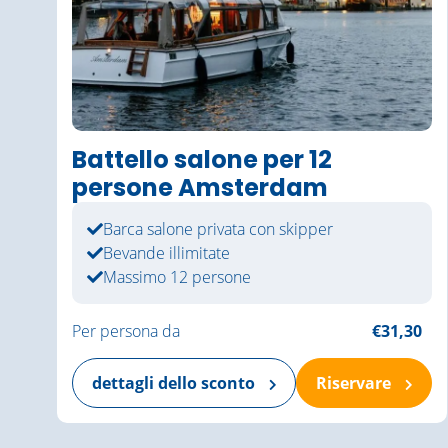
Battello salone per 12
persone Amsterdam
Barca salone privata con skipper
Bevande illimitate
Massimo 12 persone
Per persona da
€31,30
dettagli dello sconto
Riservare