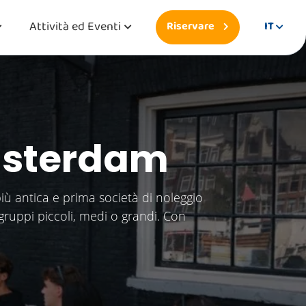
Attività ed Eventi
Riservare
IT
Amsterdam
ù antica e prima società di noleggio
gruppi piccoli, medi o grandi. Con