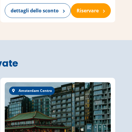
dettagli dello sconto
Riservare
vate
Amsterdam Centro