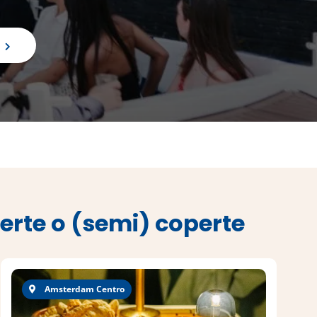
erte o (semi) coperte
Amsterdam Centro