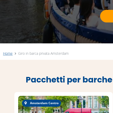
Home
Giro in barca privata Amsterdam
Pacchetti per barche
Amsterdam Centro