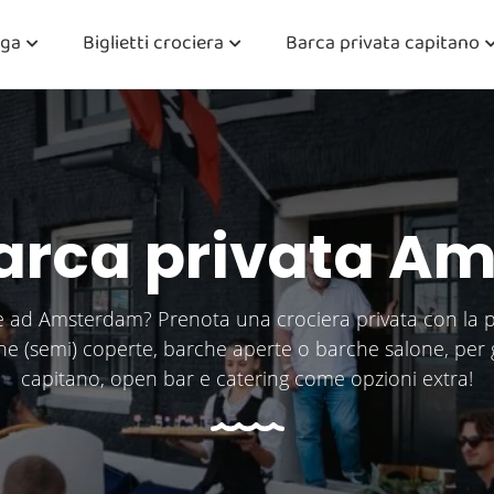
iga
Biglietti crociera
Barca privata capitano
barca privata 
e ad Amsterdam? Prenota una crociera privata con la pi
rche (semi) coperte, barche aperte o barche salone, per 
capitano, open bar e catering come opzioni extra!