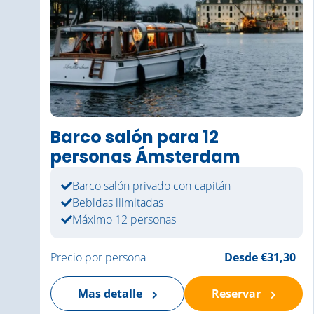
Barco salón para 12
personas Ámsterdam
Barco salón privado con capitán
Bebidas ilimitadas
Máximo 12 personas
Precio por persona
Desde €31,30
Mas detalle
Reservar