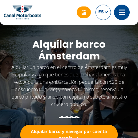
ES
Alquilar barco
Ámsterdam
Alquilar un barco en el centro de Ámsterdam es muy
popular y algo que tienes que probar al menos una
vez. Alquila una embarcación pequeña con €20 de
descuento (lun–vie) y navega tú mismo, reserva un
barco privado grande con capitán o súbete a nuestro
crucero público.
Alquilar barco y navegar por cuenta
propia