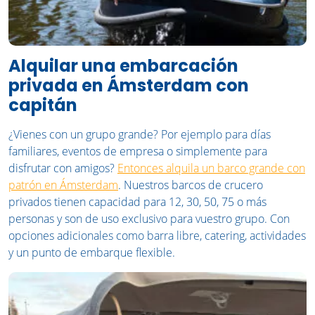
Alquilar una embarcación
privada en Ámsterdam con
capitán
¿Vienes con un grupo grande? Por ejemplo para días
familiares, eventos de empresa o simplemente para
disfrutar con amigos?
Entonces alquila un barco grande con
patrón en Ámsterdam
. Nuestros barcos de crucero
privados tienen capacidad para 12, 30, 50, 75 o más
personas y son de uso exclusivo para vuestro grupo. Con
opciones adicionales como barra libre, catering, actividades
y un punto de embarque flexible.