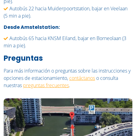
pie).
Autobús 22 hacia Muiderpoortstation, bajar en Veelaan
(5 min a pie).
Desde Amstelstation:
Autobús 65 hacia KNSM Eiland, bajar en Borneolaan (3
min a pie).
Preguntas
Para más información o preguntas sobre las instrucciones y
opciones de estacionamiento,
contáctanos
o consulta
nuestras
preguntas frecuentes
.