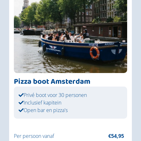
Pizza boot Amsterdam
Privé boot voor 30 personen
Inclusief kapitein
Open bar en pizza's
Per persoon vanaf
€54,95