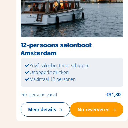
12-persoons salonboot
Amsterdam
Privé salonboot met schipper
Onbeperkt drinken
Maximaal 12 personen
Per persoon vanaf
€31,30
Meer details
Nu reserveren