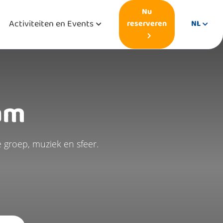
Nu
Activiteiten en Events
reserveren
NL
am
 groep, muziek en sfeer.