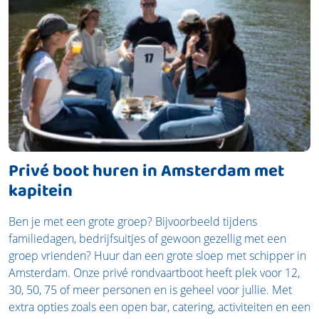
Privé boot huren in Amsterdam met
kapitein
Ben je met een grote groep? Bijvoorbeeld tijdens
familiedagen, bedrijfsuitjes of gewoon gezellig met een
groep vrienden? Huur dan een grote sloep met schipper in
Amsterdam. Onze privé rondvaartboot heeft plek voor 12,
30, 50, 75 of meer personen en is geheel voor jullie. Met
extra opties zoals een open bar, catering, activiteiten en een