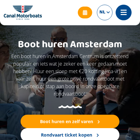
NL
Boot huren Amsterdam
Een boot huren in Amsterdam Centrum is ontzettend
populair en iets wat je zeker een keer gedaan moet
hebben! Huur een sloep met €20 korting (ma-vr) en
vaar zelf, huur een grote privé rondvaartboot met
kapitein of stap aan boord in onze openbare
rondvaartboot.
Boot huren en zelf varen
Rondvaart ticket kopen